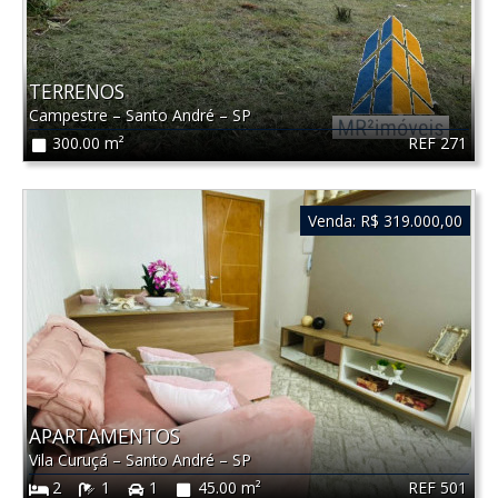
TERRENOS
Campestre
–
Santo André
–
SP
REF 271
300.00 m²
Venda:
R$ 319.000,00
APARTAMENTOS
Vila Curuçá
–
Santo André
–
SP
REF 501
2
1
1
45.00 m²