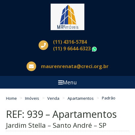
(11) 4316-5784
(11) 9 6644-6323
WhatsApp
maurenrenata@creci.org.br
Menu
Home
Imóveis
Venda
Apartamentos
Padrão
REF: 939 – Apartamentos
Jardim Stella – Santo André – SP