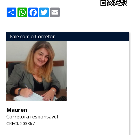
Share
WhatsApp
Facebook
Twitter
Email
Fale com o Corretor
Mauren
Corretora responsável
CRECI: 203867