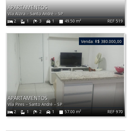
APARTAMENTOS
Vila Alzira
–
Santo André
–
SP
REF 519
2
1
3
1
49.50 m²
Venda:
R$ 380.000,00
APARTAMENTOS
Vila Pires
–
Santo André
–
SP
REF 970
2
1
2
1
57.00 m²