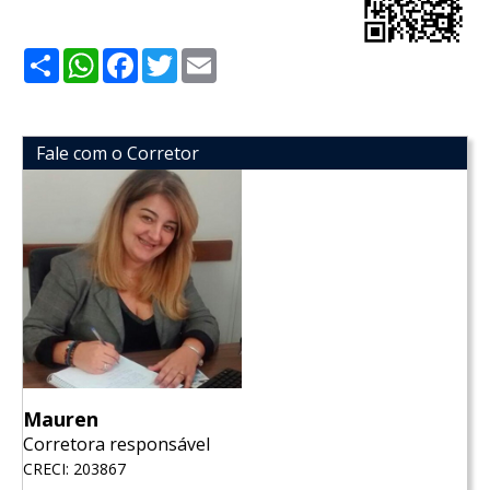
Share
WhatsApp
Facebook
Twitter
Email
Fale com o Corretor
Mauren
Corretora responsável
CRECI: 203867