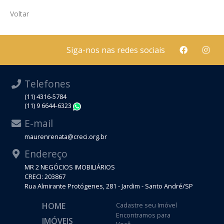
Voltar
Siga-nos nas redes sociais
Telefones
(11) 4316-5784
(11) 9 6644-6323
WhatsApp
E-mail
maurenrenata@creci.org.br
Endereço
MR 2 NEGÓCIOS IMOBILIÁRIOS
CRECI: 203867
Rua Almirante Protógenes, 281 - Jardim - Santo André/SP
HOME
Cadastre seu Imóvel
Encontramos para
IMÓVEIS