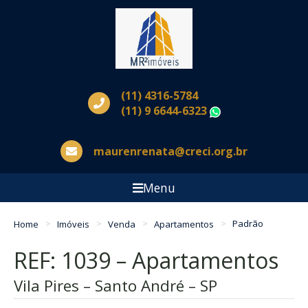
(11) 4316-5784
(11) 9 6644-6323
WhatsApp
maurenrenata@creci.org.br
Menu
Home
Imóveis
Venda
Apartamentos
Padrão
REF: 1039 – Apartamentos
Vila Pires – Santo André – SP