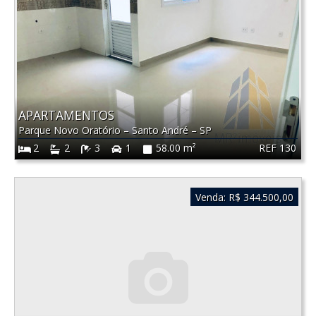
APARTAMENTOS
Parque Novo Oratório
–
Santo André
–
SP
REF 130
2
2
3
1
58.00 m²
Venda:
R$ 344.500,00