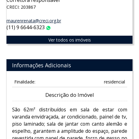
Corretora responsável
CRECI: 203867
maurenrenata@creci.org.br
(11) 9 6644-6323
WhatsApp
Ver todos os imóveis
Informações Adicionais
Finalidade:
residencial
Descrição do Imóvel
São 62m² distribuídos em sala de estar com
varanda envidraçada, ar condicionado, painel de tv,
piso laminado; sala de jantar com canto alemão e
espelho, garantem a amplitude do espaço, parede
revestida com papel de parede, forro de gesso no