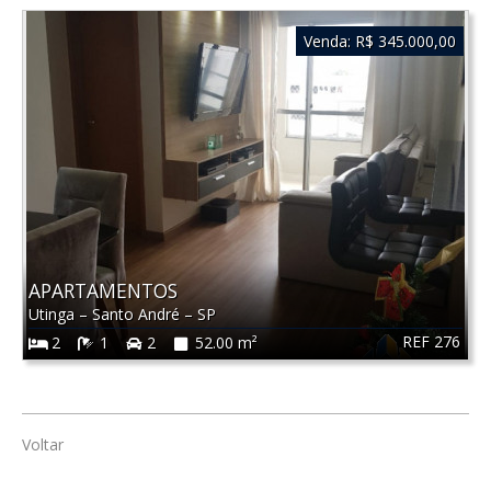
Venda:
R$ 345.000,00
APARTAMENTOS
Utinga
–
Santo André
–
SP
REF 276
2
1
2
52.00 m²
Voltar