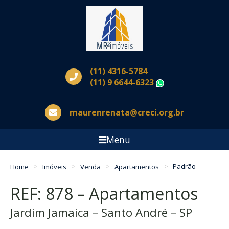
(11) 4316-5784
(11) 9 6644-6323
WhatsApp
maurenrenata@creci.org.br
Menu
Home
Imóveis
Venda
Apartamentos
Padrão
REF: 878 – Apartamentos
Jardim Jamaica – Santo André – SP