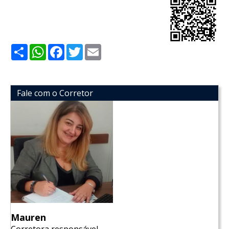
Share
WhatsApp
Facebook
Twitter
Email
Fale com o Corretor
Mauren