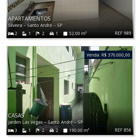
APARTAMENTOS
Silveira
–
Santo André
–
SP
REF 989
2
1
2
1
52.00 m²
Venda:
R$ 370.000,00
CASAS
Jardim Las Vegas
–
Santo André
–
SP
REF 856
3
1
2
2
190.00 m²