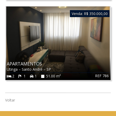
Venda:
R$ 350.000,00
APARTAMENTOS
Utinga
–
Santo André
–
SP
REF 786
2
1
1
51.00 m²
Voltar