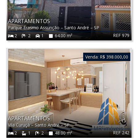
APARTAMENTOS
Parque Erasmo Assunção
–
Santo André
–
SP
REF 979
2
2
1
64.00 m²
Venda:
R$ 398.000,00
APARTAMENTOS
Vila Curuçá
–
Santo André
–
SP
REF 242
2
1
2
48.00 m²