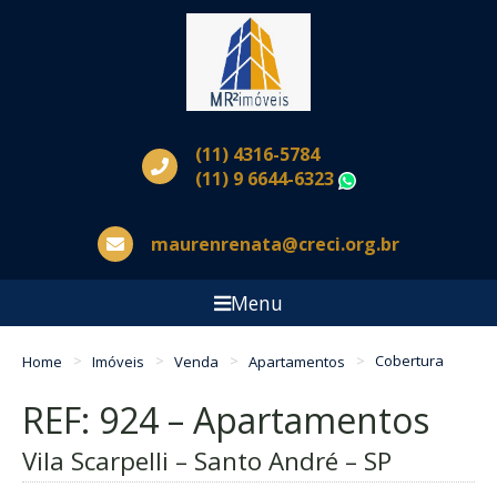
(11) 4316-5784
(11) 9 6644-6323
WhatsApp
maurenrenata@creci.org.br
Menu
Home
Imóveis
Venda
Apartamentos
Cobertura
REF: 924 – Apartamentos
Vila Scarpelli – Santo André – SP