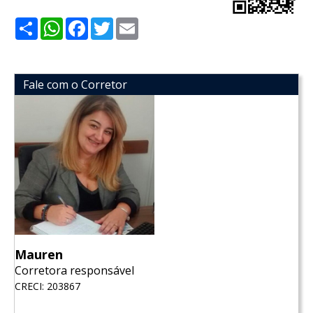
Share
WhatsApp
Facebook
Twitter
Email
Fale com o Corretor
Mauren
Corretora responsável
CRECI: 203867