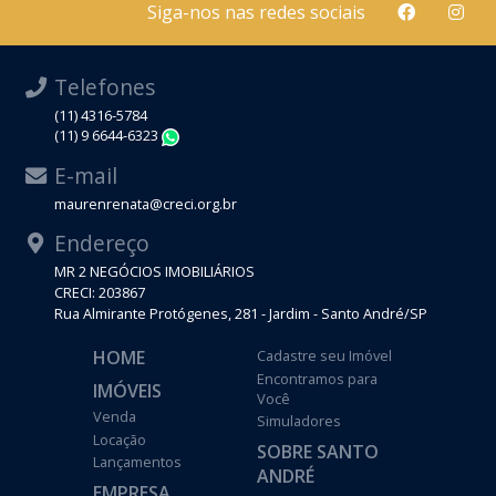
Siga-nos nas redes sociais
Telefones
(11) 4316-5784
(11) 9 6644-6323
WhatsApp
E-mail
maurenrenata@creci.org.br
Endereço
MR 2 NEGÓCIOS IMOBILIÁRIOS
CRECI: 203867
Rua Almirante Protógenes, 281 - Jardim - Santo André/SP
HOME
Cadastre seu Imóvel
Encontramos para
IMÓVEIS
Você
Venda
Simuladores
Locação
SOBRE SANTO
Lançamentos
ANDRÉ
EMPRESA