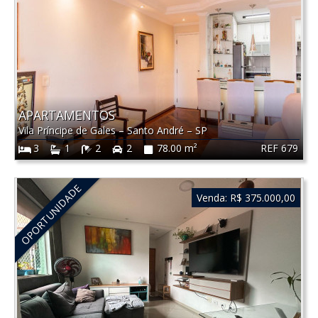
APARTAMENTOS
Vila Príncipe de Gales
–
Santo André
–
SP
REF 679
3
1
2
2
78.00 m²
OPORTUNIDADE
Venda:
R$ 375.000,00