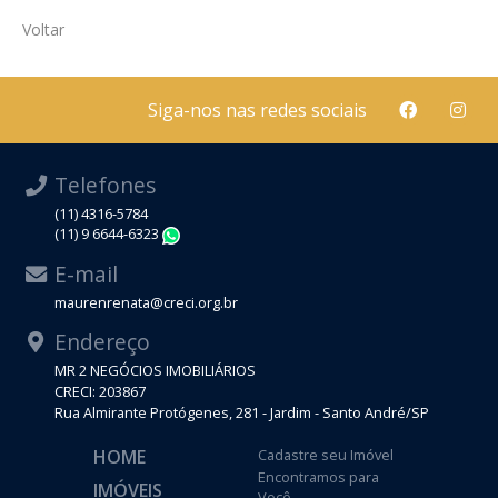
Voltar
Siga-nos nas redes sociais
Telefones
(11) 4316-5784
(11) 9 6644-6323
WhatsApp
E-mail
maurenrenata@creci.org.br
Endereço
MR 2 NEGÓCIOS IMOBILIÁRIOS
CRECI: 203867
Rua Almirante Protógenes, 281 - Jardim - Santo André/SP
HOME
Cadastre seu Imóvel
Encontramos para
IMÓVEIS
Você