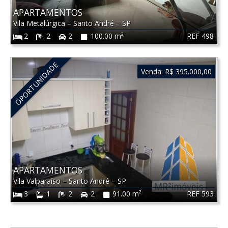
APARTAMENTOS
Vila Metalúrgica
–
Santo André
–
SP
REF 498
2
2
2
100.00 m²
OPORTUNIDADE
Venda:
R$ 395.000,00
APARTAMENTOS
Vila Valparaíso
–
Santo André
–
SP
REF 593
3
1
2
2
91.00 m²