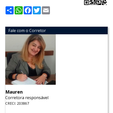
Share
WhatsApp
Facebook
Twitter
Email
Fale com o Corretor
Mauren
Corretora responsável
CRECI: 203867