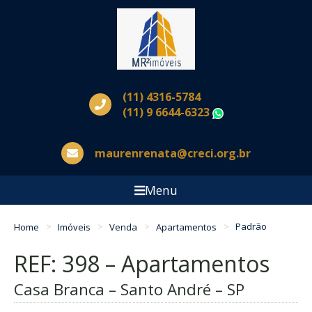
(11) 4316-5784
(11) 9 6644-6323
WhatsApp
maurenrenata@creci.org.br
Menu
Home
Imóveis
Venda
Apartamentos
Padrão
REF: 398 – Apartamentos
Casa Branca – Santo André – SP