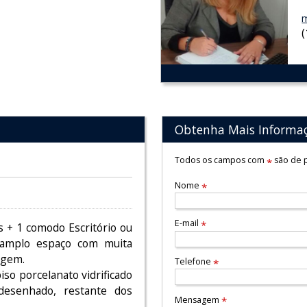
m
Obtenha Mais Informa
Todos os campos com
são de p
*
Nome
*
E-mail
*
s + 1 comodo Escritório ou
a amplo espaço com muita
agem.
Telefone
*
so porcelanato vidrificado
desenhado, restante dos
Mensagem
*