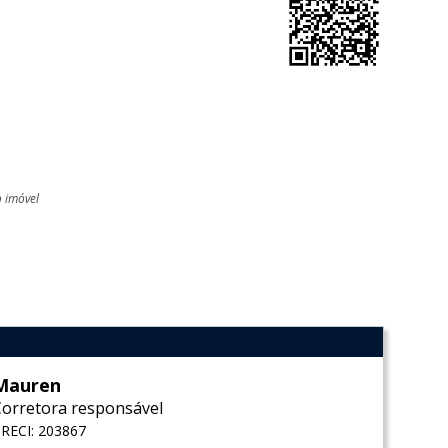
o imóvel
l
Mauren
Corretora responsável
RECI: 203867