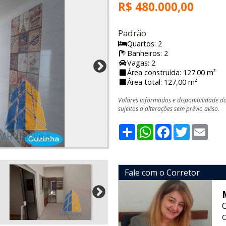
R$ 480.000,00
Padrão
Quartos: 2
Banheiros: 2
Vagas: 2
Área construída: 127.00 m²
Área total: 127,00 m²
Valores informados e disponibilidade d
sujeitos a alterações sem prévio aviso.
Share
WhatsApp
Facebook
Twitter
Emai
Fale com o Corretor
C