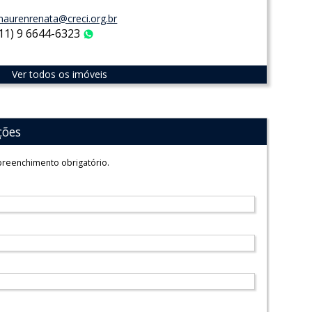
aurenrenata@creci.org.br
(11) 9 6644-6323
WhatsApp
Ver todos os imóveis
ções
reenchimento obrigatório.