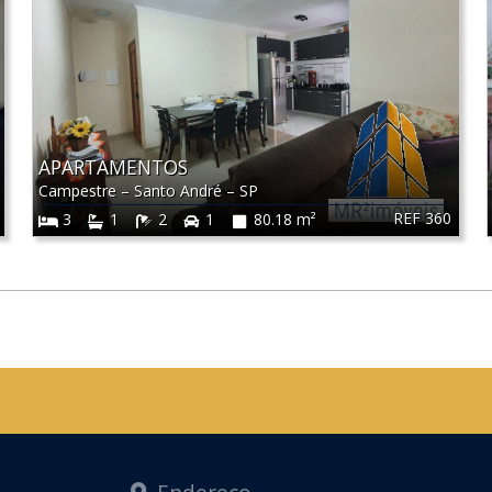
APARTAMENTOS
Campestre
–
Santo André
–
SP
REF 360
3
1
2
1
80.18 m²