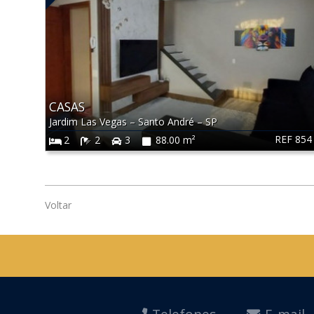
CASAS
Jardim Las Vegas
–
Santo André
–
SP
REF 854
2
2
3
88.00 m²
Voltar