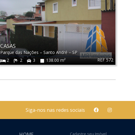
CASAS
Parque das Nações
–
Santo André
–
SP
REF 572
2
2
3
138.00 m²
Siga-nos nas redes sociais
HOME
Cadastre seu Imóvel