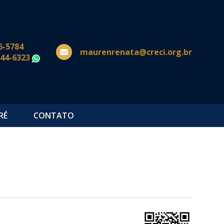
6-5784
maurenrenata@creci.org.br
644-6323
WhatsApp
RÉ
CONTATO