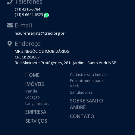
Telefones
(11) 4316-5784
(11) 9 6644-6323
WhatsApp
E-mail
maurenrenata@creci.org.br
Endereço
MR 2 NEGÓCIOS IMOBILIÁRIOS
CRECI: 203867
Rua Almirante Protógenes, 281 - Jardim - Santo André/SP
HOME
Cadastre seu Imóvel
Encontramos para
IMÓVEIS
Você
Venda
Simuladores
Locação
SOBRE SANTO
Lançamentos
ANDRÉ
EMPRESA
CONTATO
SERVIÇOS