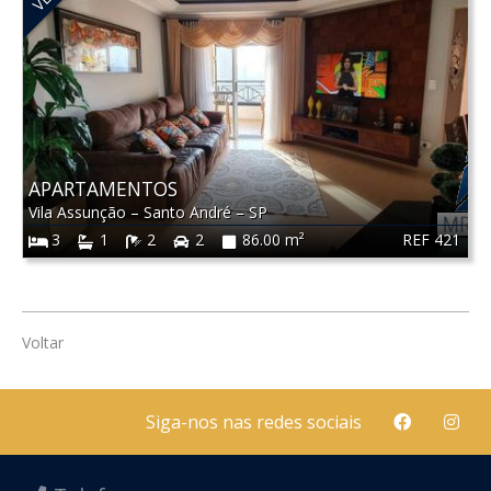
APARTAMENTOS
Vila Assunção
–
Santo André
–
SP
REF 421
3
1
2
2
86.00 m²
Voltar
Siga-nos nas redes sociais