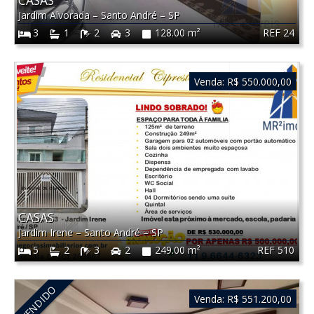
Jardim Alvorada
–
Santo André
–
SP
REF 24
3
1
2
3
128.00 m²
Venda:
R$ 550.000,00
CASAS
Jardim Irene
–
Santo André
–
SP
REF 510
5
2
3
2
249.00 m²
VENDIDO
Venda:
R$ 551.200,00