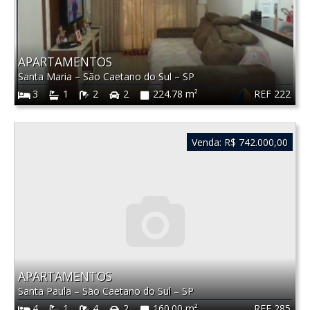
APARTAMENTOS
Santa Maria
–
São Caetano do Sul
–
SP
REF 222
3
1
2
2
224.78 m²
Venda:
R$ 742.000,00
APARTAMENTOS
Santa Paula
–
São Caetano do Sul
–
SP
REF 285
4
1
4
2
160.00 m²