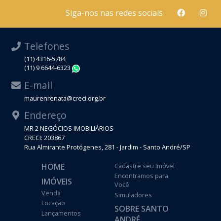
Siga-nos nas redes sociais
Telefones
(11) 4316-5784
(11) 9 6644-6323
WhatsApp
E-mail
maurenrenata@creci.org.br
Endereço
MR 2 NEGÓCIOS IMOBILIÁRIOS
CRECI: 203867
Rua Almirante Protógenes, 281 - Jardim - Santo André/SP
HOME
Cadastre seu Imóvel
Encontramos para
IMÓVEIS
Você
Venda
Simuladores
Locação
SOBRE SANTO
Lançamentos
ANDRÉ