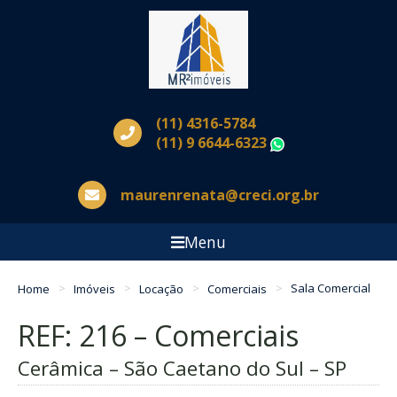
(11) 4316-5784
(11) 9 6644-6323
WhatsApp
maurenrenata@creci.org.br
Menu
Home
Imóveis
Locação
Comerciais
Sala Comercial
REF: 216 – Comerciais
Cerâmica – São Caetano do Sul – SP