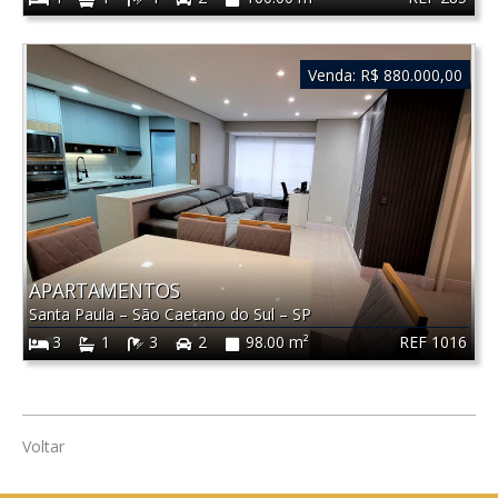
Venda:
R$ 880.000,00
APARTAMENTOS
Santa Paula
–
São Caetano do Sul
–
SP
REF 1016
3
1
3
2
98.00 m²
Voltar