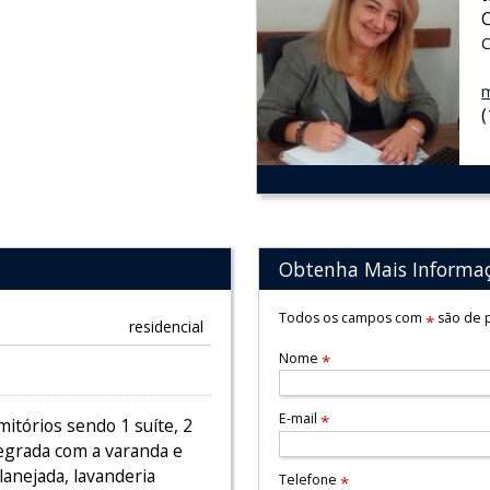
C
m
Obtenha Mais Informa
Todos os campos com
são de p
*
residencial
Nome
*
E-mail
*
itórios sendo 1 suíte, 2
tegrada com a varanda e
anejada, lavanderia
Telefone
*