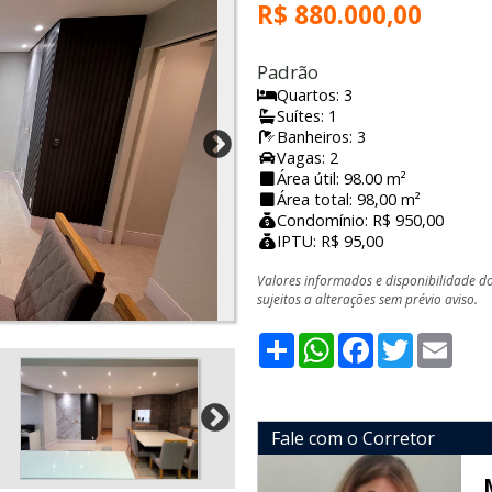
R$ 880.000,00
Padrão
Quartos: 3
Suítes: 1
Banheiros: 3
Vagas: 2
Área útil: 98.00 m²
Área total: 98,00 m²
Condomínio: R$ 950,00
IPTU: R$ 95,00
Valores informados e disponibilidade d
sujeitos a alterações sem prévio aviso.
Share
WhatsApp
Facebook
Twitter
Emai
Fale com o Corretor