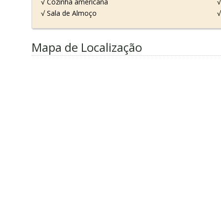
√ Cozinha americana
√
√ Sala de Almoço
√
Mapa de Localização