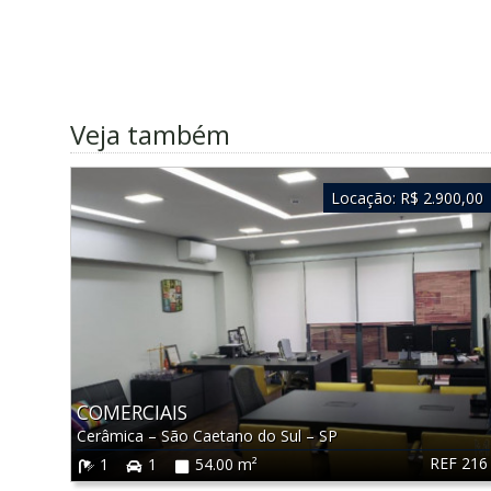
Veja também
Locação:
R$ 2.900,00
COMERCIAIS
Cerâmica
–
São Caetano do Sul
–
SP
REF 216
1
1
54.00 m²