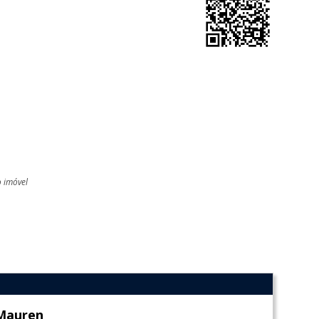
o imóvel
l
Mauren