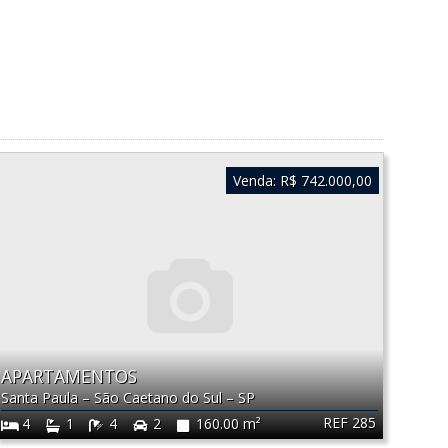
Venda:
R$ 742.000,00
APARTAMENTOS
Santa Paula
–
São Caetano do Sul
–
SP
REF 285
4
1
4
2
160.00 m²