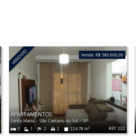
VENDIDO
Venda:
R$ 580.000,00
APARTAMENTOS
Santa Maria
–
São Caetano do Sul
–
SP
REF 222
3
1
2
2
224.78 m²