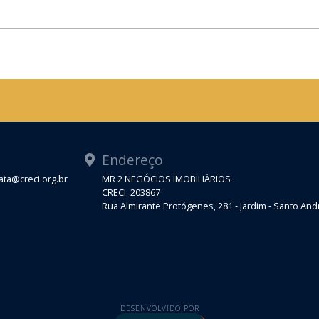
Endereço
ta@creci.org.br
MR 2 NEGÓCIOS IMOBILIÁRIOS
CRECI: 203867
Rua Almirante Protógenes, 281 - Jardim - Santo An
DESENVOLVIDO POR