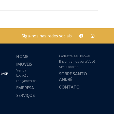
Siga-nos nas redes sociais
HOME
Cadastre seu Imóvel
Encontramos para Você
IMÓVEIS
Simuladores
Venda
SOBRE SANTO
dré/SP
Locação
ANDRÉ
Lançamentos
CONTATO
EMPRESA
SERVIÇOS