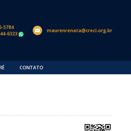
6-5784
maurenrenata@creci.org.br
644-6323
WhatsApp
RÉ
CONTATO