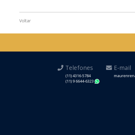
Voltar
Telefones
E-mail
(11) 4316-5784
maurenrena
(11) 9 6644-6323
WhatsApp