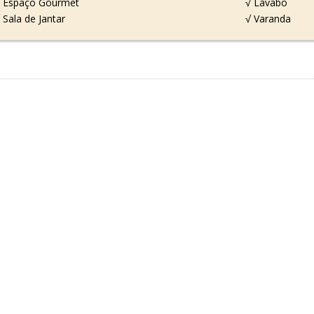
 Espaço Gourmet
√ Lavabo
 Sala de Jantar
√ Varanda