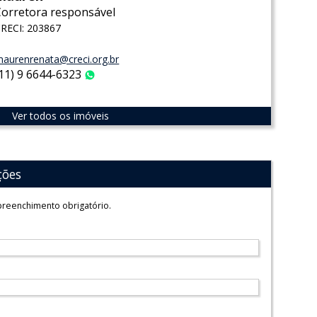
Corretora responsável
RECI: 203867
aurenrenata@creci.org.br
(11) 9 6644-6323
WhatsApp
Ver todos os imóveis
ções
reenchimento obrigatório.