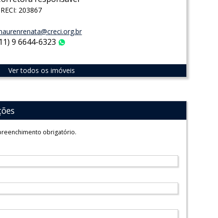
RECI: 203867
aurenrenata@creci.org.br
(11) 9 6644-6323
WhatsApp
Ver todos os imóveis
ções
reenchimento obrigatório.