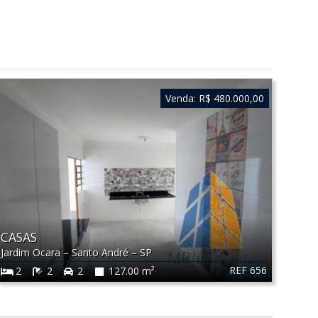
Venda:
R$ 480.000,00
CASAS
Jardim Ocara
–
Santo André
–
SP
REF 656
2
2
2
127.00 m²