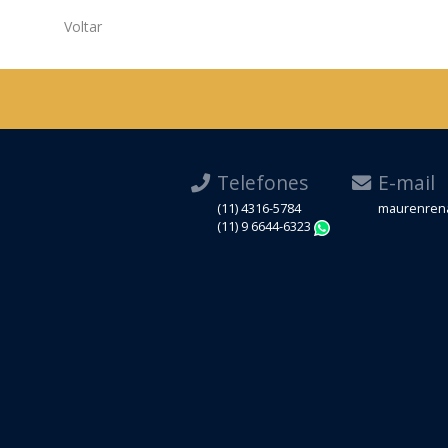
Voltar
Telefones
E-mail
(11) 4316-5784
maurenrena
(11) 9 6644-6323
WhatsApp