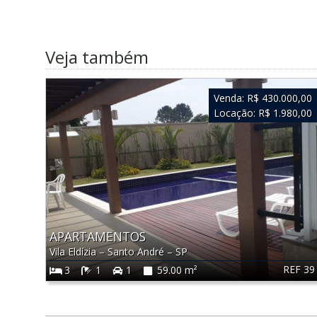
Veja também
Venda:
R$ 430.000,00
Locação:
R$ 1.980,00
APARTAMENTOS
Vila Eldízia
–
Santo André
–
SP
REF 39
3
1
1
59.00 m²