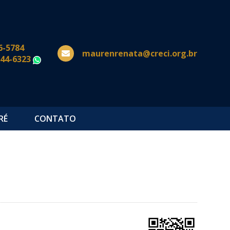
6-5784
maurenrenata@creci.org.br
644-6323
WhatsApp
RÉ
CONTATO