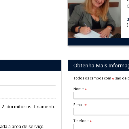
C
m
Obtenha Mais Informa
Todos os campos com
são de p
*
Nome
*
E-mail
*
 2 dormitórios finamente
Telefone
*
da à área de serviço.