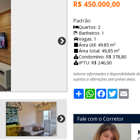
R$ 450.000,00
Padrão
Quartos: 2
Banheiros: 1
Vagas: 1
Área útil: 49.85 m²
Área total: 49,85 m²
Condomínio: R$ 378,80
IPTU: R$ 246,00
Valores informados e disponibilidade d
sujeitos a alterações sem prévio aviso.
Share
WhatsApp
Facebook
Twitter
Emai
Fale com o Corretor