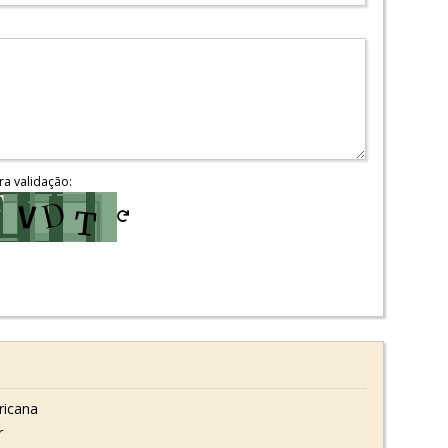
ra validação:
ricana
r