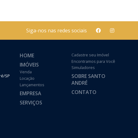
Siga-nos nas redes sociais
HOME
Cadastre seu Imóvel
Encontramos para Você
IMÓVEIS
Simuladores
Venda
SOBRE SANTO
dré/SP
Locação
ANDRÉ
Lançamentos
CONTATO
EMPRESA
SERVIÇOS