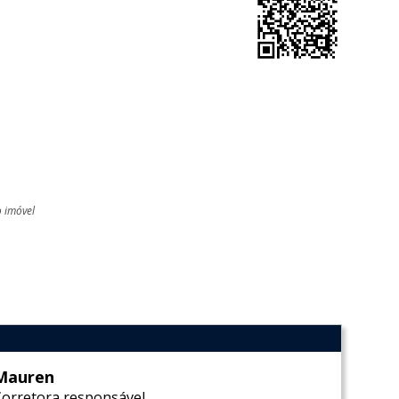
o imóvel
l
Mauren
Corretora responsável