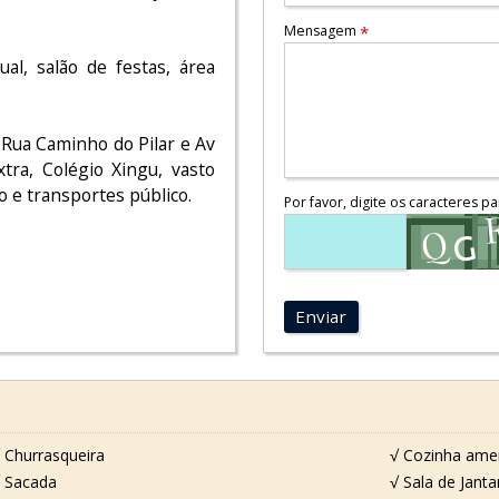
Mensagem
*
al, salão de festas, área
, Rua Caminho do Pilar e Av
xtra, Colégio Xingu, vasto
to e transportes público.
Por favor, digite os caracteres pa
Enviar
 Churrasqueira
√ Cozinha ame
 Sacada
√ Sala de Janta