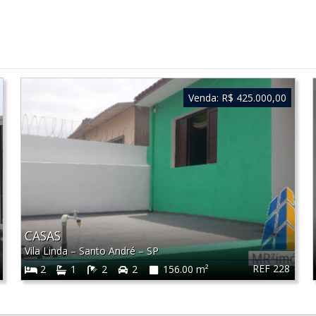
Venda:
R$ 425.000,00
CASAS
Vila Linda
–
Santo André
–
SP
REF 228
2
1
2
2
156.00 m²