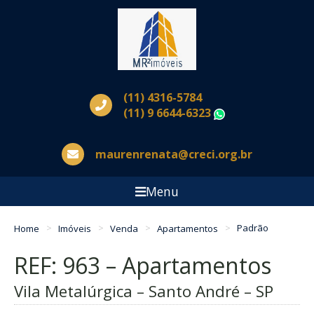
(11) 4316-5784
(11) 9 6644-6323
WhatsApp
maurenrenata@creci.org.br
Menu
Home
Imóveis
Venda
Apartamentos
Padrão
REF: 963 – Apartamentos
Vila Metalúrgica – Santo André – SP