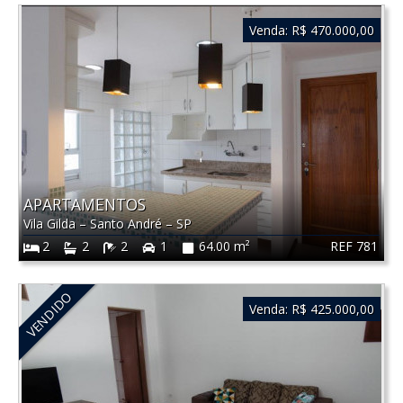
Venda:
R$ 470.000,00
APARTAMENTOS
Vila Gilda
–
Santo André
–
SP
REF 781
2
2
2
1
64.00 m²
VENDIDO
Venda:
R$ 425.000,00