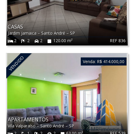
CASAS
Jardim Jamaica
–
Santo André
–
SP
REF 836
2
2
2
120.00 m²
VENDIDO
Venda:
R$ 414.000,00
APARTAMENTOS
Vila Valparaíso
–
Santo André
–
SP
REF 539
2
1
2
2
63.00 m²