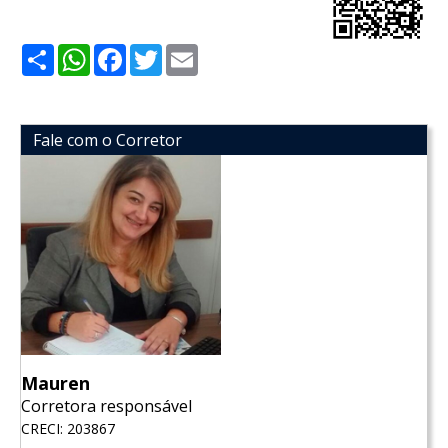
Share
WhatsApp
Facebook
Twitter
Email
Fale com o Corretor
Mauren
Corretora responsável
CRECI: 203867