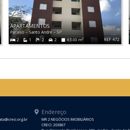
APARTAMENTOS
Paraíso
–
Santo André
–
SP
REF 472
2
1
2
2
63.00 m²
Endereço
ta@creci.org.br
MR 2 NEGÓCIOS IMOBILIÁRIOS
CRECI: 203867