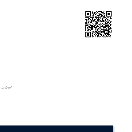
o imóvel
l