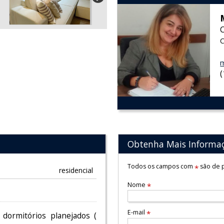
C
m
Obtenha Mais Informa
Todos os campos com
são de p
*
residencial
Nome
*
E-mail
*
dormitórios planejados (