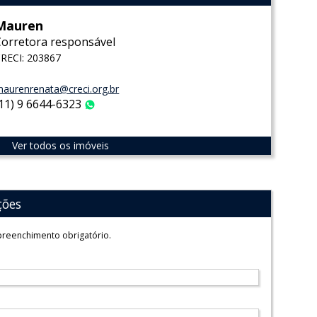
Mauren
Corretora responsável
RECI: 203867
aurenrenata@creci.org.br
(11) 9 6644-6323
WhatsApp
Ver todos os imóveis
ções
reenchimento obrigatório.