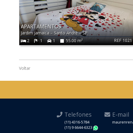
APARTAMENTOS
Jardim Jamaica
–
Santo André
–
SP
REF 1021
2
1
1
55.00 m²
Voltar
Telefones
E-mail
(11) 4316-5784
maurenrena
(11) 9 6644-6323
WhatsApp