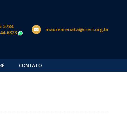
6-5784
maurenrenata@creci.org.br
644-6323
WhatsApp
RÉ
CONTATO