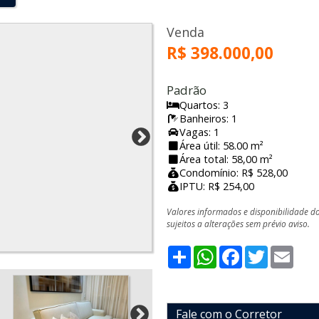
Venda
R$ 398.000,00
Padrão
Quartos: 3
Banheiros: 1
Vagas: 1
Área útil: 58.00 m²
Área total: 58,00 m²
Condomínio: R$ 528,00
IPTU: R$ 254,00
Valores informados e disponibilidade d
sujeitos a alterações sem prévio aviso.
Share
WhatsApp
Facebook
Twitter
Emai
Fale com o Corretor