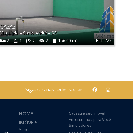
CASAS
Vila Linda
–
Santo André
–
SP
REF 228
2
1
2
2
156.00 m²
Siga-nos nas redes sociais
HOME
Cadastre seu Imóvel
Encontramos para Você
IMÓVEIS
Simuladores
Venda