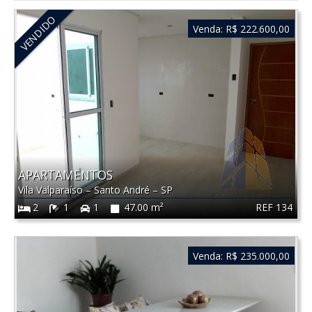
VENDIDO
Venda:
R$ 222.600,00
APARTAMENTOS
Vila Valparaíso
–
Santo André
–
SP
REF 134
2
1
1
47.00 m²
Venda:
R$ 235.000,00