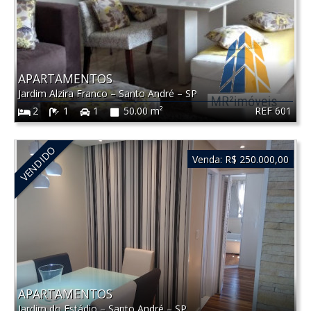
APARTAMENTOS
Jardim Alzira Franco
–
Santo André
–
SP
REF 601
2
1
1
50.00 m²
VENDIDO
Venda:
R$ 250.000,00
APARTAMENTOS
Jardim do Estádio
–
Santo André
–
SP