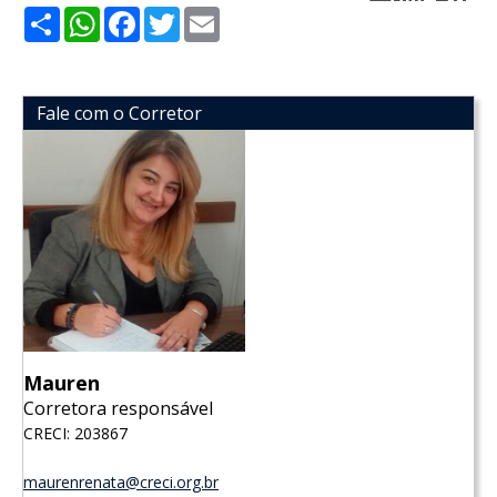
Share
WhatsApp
Facebook
Twitter
Email
Fale com o Corretor
Mauren
Corretora responsável
CRECI: 203867
maurenrenata@creci.org.br