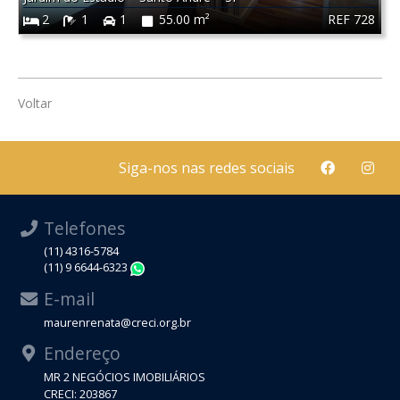
REF 728
2
1
1
55.00 m²
Voltar
Siga-nos nas redes sociais
Telefones
(11) 4316-5784
(11) 9 6644-6323
WhatsApp
E-mail
maurenrenata@creci.org.br
Endereço
MR 2 NEGÓCIOS IMOBILIÁRIOS
CRECI: 203867