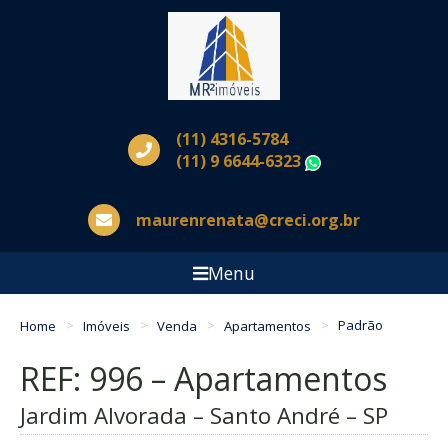
(11) 4316-5784
(11) 9 6644-6323
WhatsApp
maurenrenata@creci.org.br
Menu
Home
Imóveis
Venda
Apartamentos
Padrão
REF: 996 – Apartamentos
Jardim Alvorada – Santo André – SP