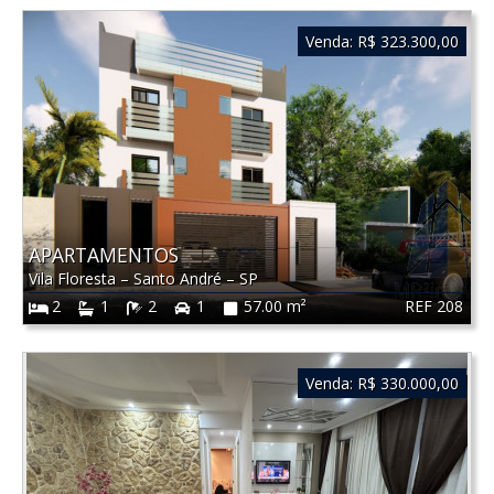
Venda:
R$ 323.300,00
APARTAMENTOS
Vila Floresta
–
Santo André
–
SP
REF 208
2
1
2
1
57.00 m²
Venda:
R$ 330.000,00