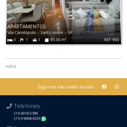
APARTAMENTOS
Vila Camilópolis
–
Santo André
–
SP
REF 960
3
1
1
65.00 m²
Voltar
Siga-nos nas redes sociais
Telefones
(11) 4316-5784
(11) 9 6644-6323
WhatsApp