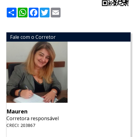
Share
WhatsApp
Facebook
Twitter
Email
Fale com o Corretor
Mauren
Corretora responsável
CRECI: 203867