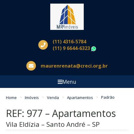
(11) 4316-5784
(11) 9 6644-6323
WhatsApp
maurenrenata@creci.org.br
Menu
Home
Imóveis
Venda
Apartamentos
Padrão
REF: 977 – Apartamentos
Vila Eldízia – Santo André – SP