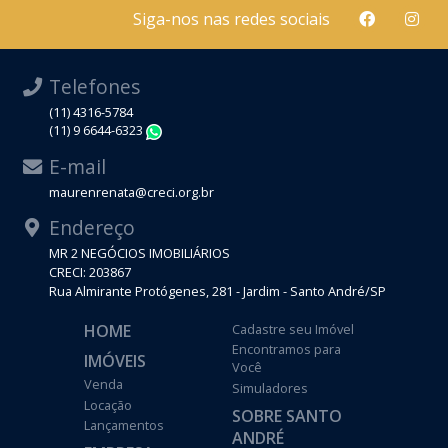
Siga-nos nas redes sociais
Telefones
(11) 4316-5784
(11) 9 6644-6323
WhatsApp
E-mail
maurenrenata@creci.org.br
Endereço
MR 2 NEGÓCIOS IMOBILIÁRIOS
CRECI: 203867
Rua Almirante Protógenes, 281 - Jardim - Santo André/SP
HOME
Cadastre seu Imóvel
Encontramos para
IMÓVEIS
Você
Venda
Simuladores
Locação
SOBRE SANTO
Lançamentos
ANDRÉ