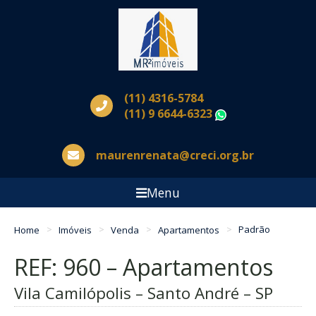
(11) 4316-5784
(11) 9 6644-6323
WhatsApp
maurenrenata@creci.org.br
Menu
Home
Imóveis
Venda
Apartamentos
Padrão
REF: 960 – Apartamentos
Vila Camilópolis – Santo André – SP