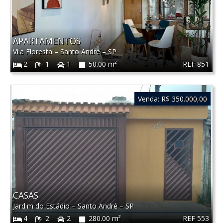
APARTAMENTOS
Vila Floresta
–
Santo André
–
SP
REF 851
2
1
1
50.00 m²
Venda:
R$ 350.000,00
CASAS
Jardim do Estádio
–
Santo André
–
SP
REF 553
4
2
2
280.00 m²