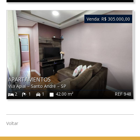
Venda:
R$ 305.000,00
APARTAMENTOS
Vila Apiaí
–
Santo André
–
SP
REF 948
2
1
1
42.00 m²
Voltar