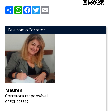
Share
WhatsApp
Facebook
Twitter
Email
Fale com o Corretor
Mauren
Corretora responsável
CRECI: 203867