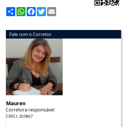
Share
WhatsApp
Facebook
Twitter
Email
Fale com o Corretor
Mauren
Corretora responsável
CRECI: 203867