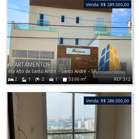
Venda:
R$ 289.000,00
APARTAMENTOS
Vila Alto de Santo André
–
Santo André
–
SP
REF 512
2
1
2
1
53.00 m²
Venda:
R$ 286.000,00