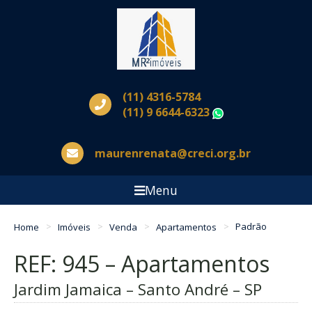
(11) 4316-5784
(11) 9 6644-6323
WhatsApp
maurenrenata@creci.org.br
Menu
Home
Imóveis
Venda
Apartamentos
Padrão
REF: 945 – Apartamentos
Jardim Jamaica – Santo André – SP