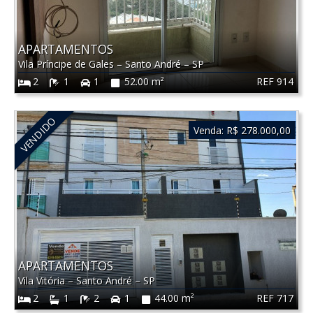
APARTAMENTOS
Vila Príncipe de Gales
–
Santo André
–
SP
REF 914
2
1
1
52.00 m²
VENDIDO
Venda:
R$ 278.000,00
APARTAMENTOS
Vila Vitória
–
Santo André
–
SP
REF 717
2
1
2
1
44.00 m²