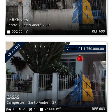
TERRENOS
Centro
–
Santo André
–
SP
REF 699
502.00 m²
VENDIDO
Venda:
R$ 1.750.000,00
CASAS
Campestre
–
Santo André
–
SP
REF 683
3
2
5
254.00 m²