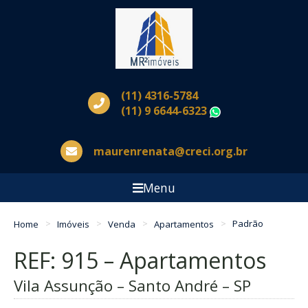
(11) 4316-5784
(11) 9 6644-6323
WhatsApp
maurenrenata@creci.org.br
Menu
Home
Imóveis
Venda
Apartamentos
Padrão
REF: 915 – Apartamentos
Vila Assunção – Santo André – SP