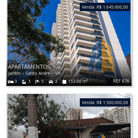
Venda:
R$ 1.645.000,00
APARTAMENTOS
Jardim
–
Santo André
–
SP
REF 676
3
3
5
3
153.00 m²
Venda:
R$ 1.500.000,00