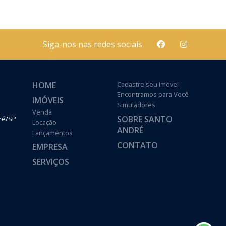
Siga-nos nas redes sociais
HOME
Cadastre seu Imóvel
Encontramos para Você
IMÓVEIS
Simuladores
Venda
SOBRE SANTO
dré/SP
Locação
ANDRÉ
Lançamentos
CONTATO
EMPRESA
SERVIÇOS