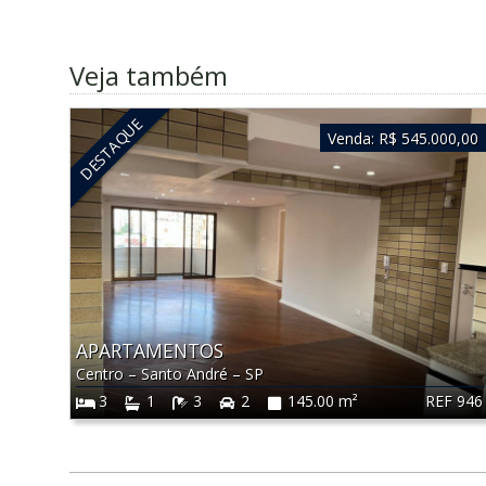
Veja também
DESTAQUE
Venda:
R$ 545.000,00
APARTAMENTOS
Centro
–
Santo André
–
SP
REF 946
3
1
3
2
145.00 m²