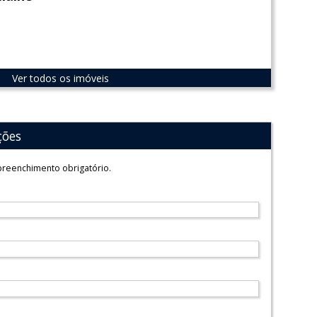
Ver todos os imóveis
ções
reenchimento obrigatório.