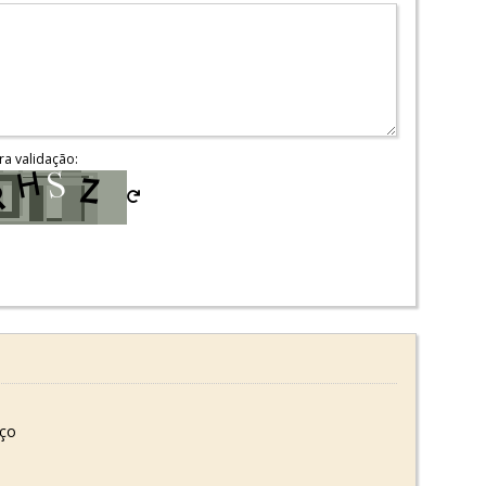
ra validação:
oço