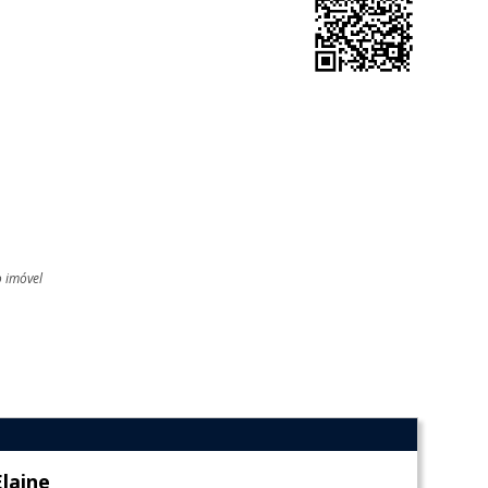
o imóvel
l
Elaine