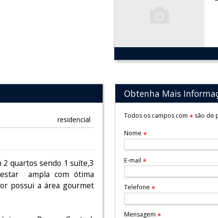
Obtenha Mais Informa
Todos os campos com
são de p
*
residencial
Nome
*
E-mail
*
 2 quartos sendo 1 suíte,3
e estar ampla com ótima
ior possui a área gourmet
Telefone
*
Mensagem
*