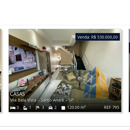
Venda:
R$ 530.000,00
CASAS
Vila Bela Vista
–
Santo André
–
SP
REF 795
3
1
3
2
120.00 m²