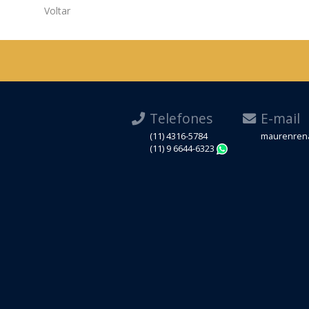
Voltar
Telefones
E-mail
(11) 4316-5784
maurenrena
(11) 9 6644-6323
WhatsApp