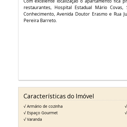
Com excelente localização o apartamento fica p
restaurantes, Hospital Estadual Mário Covas,
Conhecimento, Avenida Doutor Erasmo e Rua Juqu
Pereira Barreto.
Características do Imóvel
√ Armário de cozinha
√
√ Espaço Gourmet
√
√ Varanda