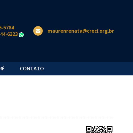
6-5784
maurenrenata@creci.org.br
644-6323
WhatsApp
RÉ
CONTATO