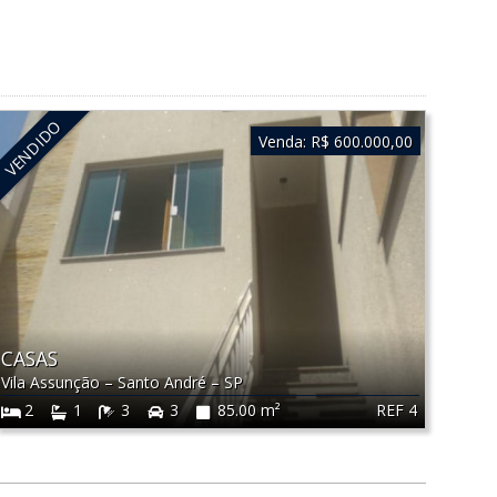
VENDIDO
Venda:
R$ 600.000,00
CASAS
Vila Assunção
–
Santo André
–
SP
REF 4
2
1
3
3
85.00 m²