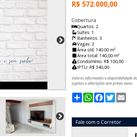
R$ 572.000,00
Cobertura
Quartos: 2
Suítes: 1
Banheiros: 3
Vagas: 2
Área útil: 140.00 m²
Área total: 140,00 m²
Condomínio: R$ 100,00
IPTU: R$ 340,00
Valores informados e disponibilidade d
sujeitos a alterações sem prévio aviso.
Share
WhatsApp
Facebook
Twitter
Emai
Fale com o Corretor