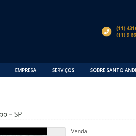
(11) 431
(11) 9 6
EMPRESA
SERVIÇOS
SOBRE SANTO AND
po – SP
Venda