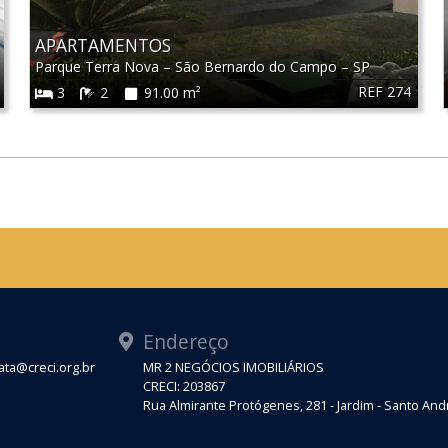
APARTAMENTOS
Parque Terra Nova
–
São Bernardo do Campo
–
SP
REF 274
3
2
91.00 m²
Endereço
ta@creci.org.br
MR 2 NEGÓCIOS IMOBILIÁRIOS
CRECI: 203867
Rua Almirante Protógenes, 281 - Jardim - Santo An