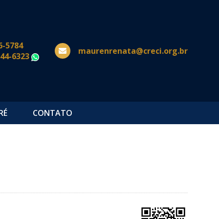
6-5784
maurenrenata@creci.org.br
644-6323
WhatsApp
RÉ
CONTATO