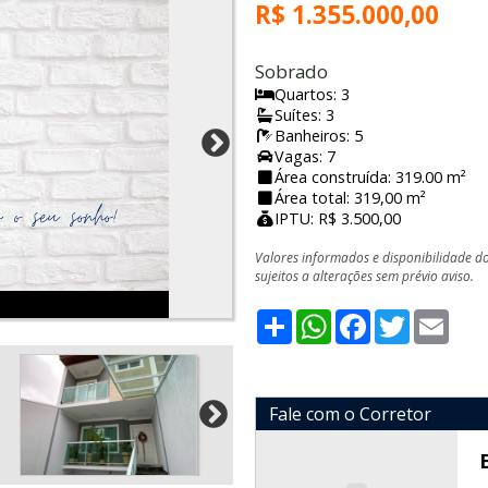
R$ 1.355.000,00
Sobrado
Quartos: 3
Suítes: 3
Banheiros: 5
Vagas: 7
Área construída: 319.00 m²
Área total: 319,00 m²
IPTU: R$ 3.500,00
Valores informados e disponibilidade d
sujeitos a alterações sem prévio aviso.
Share
WhatsApp
Facebook
Twitter
Emai
Fale com o Corretor