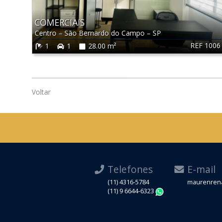
COMERCIAIS
Centro
–
São Bernardo do Campo
–
SP
REF 1006
1
1
28.00 m²
Voltar
Telefones
E-mail
(11) 4316-5784
maurenrena
(11) 9 6644-6323
WhatsApp