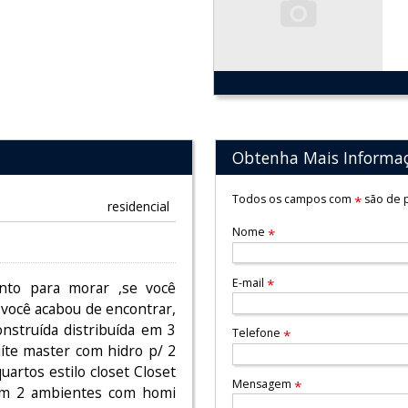
Obtenha Mais Informa
Todos os campos com
são de p
*
residencial
Nome
*
E-mail
*
nto para morar ,se você
,você acabou de encontrar,
struída distribuída em 3
Telefone
*
uíte master com hidro p/ 2
rtos estilo closet Closet
Mensagem
*
com 2 ambientes com homi