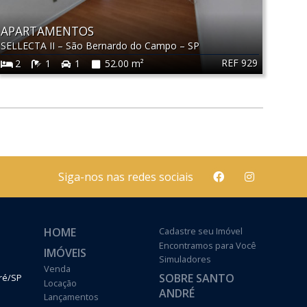
APARTAMENTOS
SELLECTA II
–
São Bernardo do Campo
–
SP
REF 929
2
1
1
52.00 m²
Siga-nos nas redes sociais
HOME
Cadastre seu Imóvel
Encontramos para Você
IMÓVEIS
Simuladores
Venda
SOBRE SANTO
dré/SP
Locação
ANDRÉ
Lançamentos