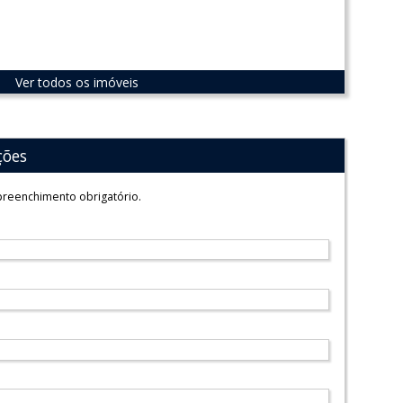
Ver todos os imóveis
ções
reenchimento obrigatório.