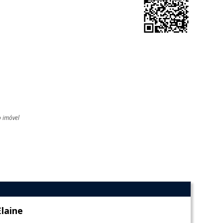
o imóvel
l
Elaine