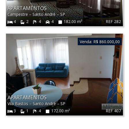
APARTAMENTOS
Campestre
–
Santo André
–
SP
REF 282
4
2
4
4
182.00 m²
Venda:
R$ 860.000,00
APARTAMENTOS
Vila Bastos
–
Santo André
–
SP
REF 407
3
1
4
172.00 m²