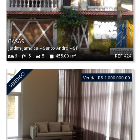
CASAS
Jardim Jamaica
–
Santo André
–
SP
REF 424
6
5
5
455.00 m²
VENDIDO
Venda:
R$ 1.000.000,00