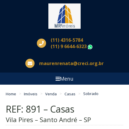
(11) 4316-5784
(11) 9 6644-6323
WhatsApp
maurenrenata@creci.org.br
Menu
Home
Imóveis
Venda
Casas
Sobrado
REF: 891 – Casas
Vila Pires – Santo André – SP