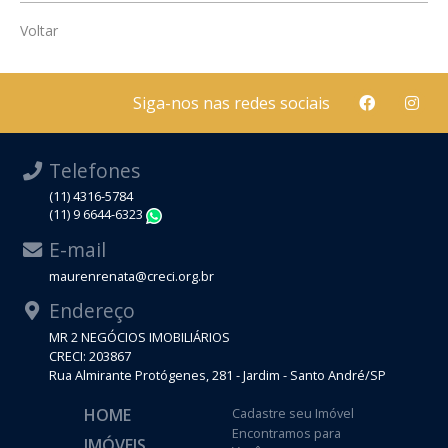
Voltar
Siga-nos nas redes sociais
Telefones
(11) 4316-5784
(11) 9 6644-6323
WhatsApp
E-mail
maurenrenata@creci.org.br
Endereço
MR 2 NEGÓCIOS IMOBILIÁRIOS
CRECI: 203867
Rua Almirante Protógenes, 281 - Jardim - Santo André/SP
HOME
Cadastre seu Imóvel
Encontramos para
IMÓVEIS