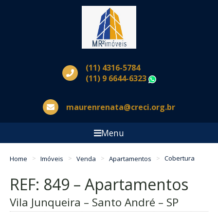
(11) 4316-5784
(11) 9 6644-6323
WhatsApp
maurenrenata@creci.org.br
Menu
Home
Imóveis
Venda
Apartamentos
Cobertura
REF: 849 – Apartamentos
Vila Junqueira – Santo André – SP