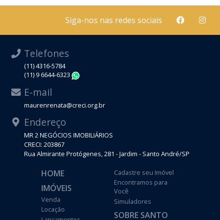
Siga-nos nas redes sociais
Telefones
(11) 4316-5784
(11) 9 6644-6323
WhatsApp
E-mail
maurenrenata@creci.org.br
Endereço
MR 2 NEGÓCIOS IMOBILIÁRIOS
CRECI: 203867
Rua Almirante Protógenes, 281 - Jardim - Santo André/SP
HOME
Cadastre seu Imóvel
Encontramos para
IMÓVEIS
Você
Venda
Simuladores
Locação
SOBRE SANTO
Lançamentos