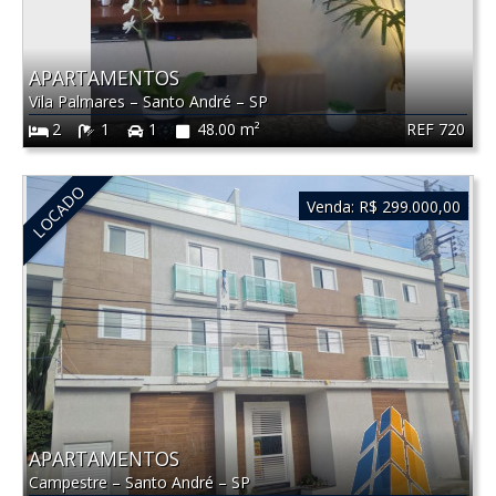
APARTAMENTOS
Vila Palmares
–
Santo André
–
SP
REF 720
2
1
1
48.00 m²
LOCADO
Venda:
R$ 299.000,00
APARTAMENTOS
Campestre
–
Santo André
–
SP