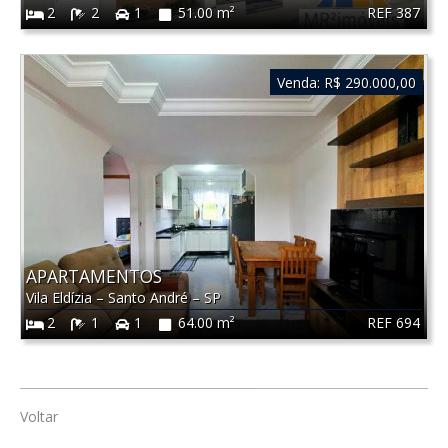
REF 387
2
2
1
51.00 m²
Venda:
R$ 290.000,00
APARTAMENTOS
Vila Eldízia
–
Santo André
–
SP
REF 694
2
1
1
64.00 m²
Voltar