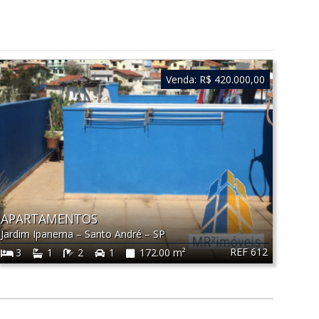
Venda:
R$ 420.000,00
APARTAMENTOS
Jardim Ipanema
–
Santo André
–
SP
REF 612
3
1
2
1
172.00 m²