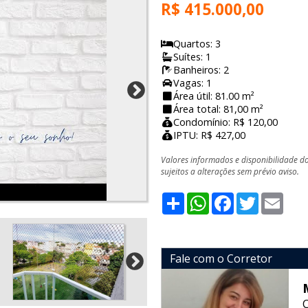
R$ 415.000,00
Quartos: 3
Suítes: 1
Banheiros: 2
Vagas: 1
Área útil: 81.00 m²
Área total: 81,00 m²
Condomínio: R$ 120,00
IPTU: R$ 427,00
Valores informados e disponibilidade d
sujeitos a alterações sem prévio aviso.
Share
WhatsApp
Facebook
Twitter
Emai
Fale com o Corretor