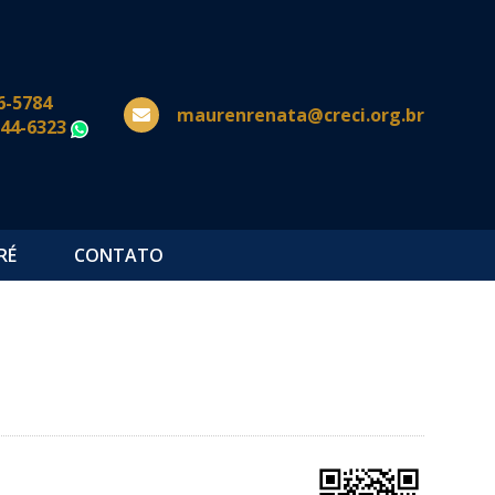
6-5784
maurenrenata@creci.org.br
644-6323
WhatsApp
RÉ
CONTATO