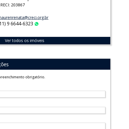
RECI: 203867
aurenrenata@creci.org.br
(11) 9 6644-6323
WhatsApp
Ver todos os imóveis
ções
reenchimento obrigatório.