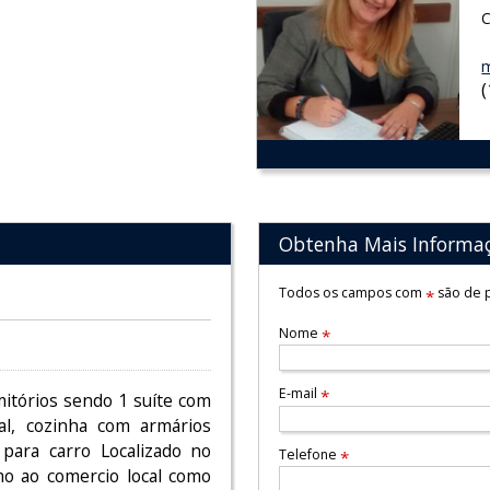
C
m
Obtenha Mais Informa
Todos os campos com
são de p
*
Nome
*
E-mail
*
itórios sendo 1 suíte com
al, cozinha com armários
 para carro Localizado no
Telefone
*
mo ao comercio local como