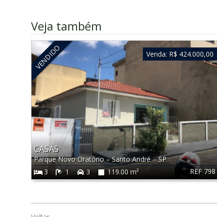
Veja também
VENDIDO
Venda:
R$ 424.000,00
CASAS
Parque Novo Oratório
–
Santo André
–
SP
REF 798
3
1
3
119.00 m²
Voltar