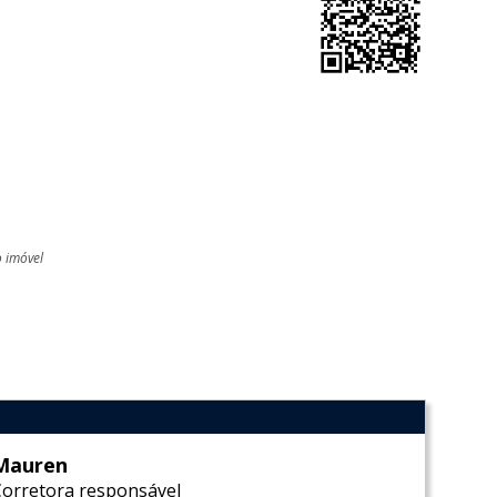
o imóvel
l
Mauren
Corretora responsável