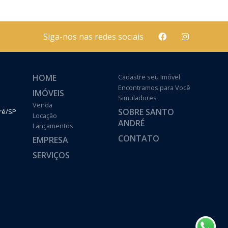
Siga-nos nas redes sociais
HOME
Cadastre seu Imóvel
Encontramos para Você
IMÓVEIS
Simuladores
Venda
SOBRE SANTO
dré/SP
Locação
ANDRÉ
Lançamentos
CONTATO
EMPRESA
SERVIÇOS