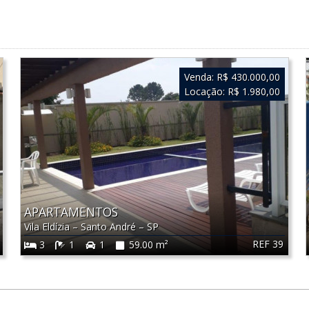
Venda:
R$ 430.000,00
Locação:
R$ 1.980,00
APARTAMENTOS
Vila Eldízia
–
Santo André
–
SP
REF 39
3
1
1
59.00 m²