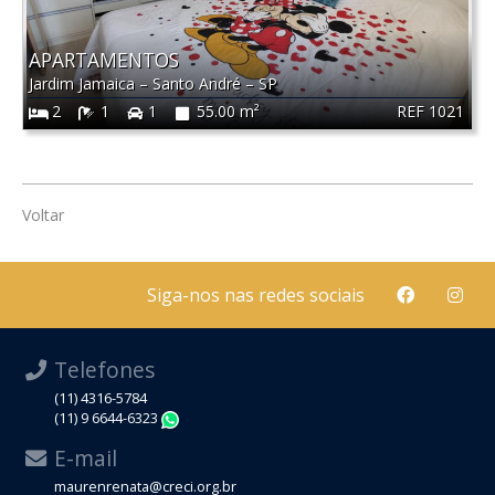
APARTAMENTOS
Jardim Jamaica
–
Santo André
–
SP
REF 1021
2
1
1
55.00 m²
Voltar
Siga-nos nas redes sociais
Telefones
(11) 4316-5784
(11) 9 6644-6323
WhatsApp
E-mail
maurenrenata@creci.org.br