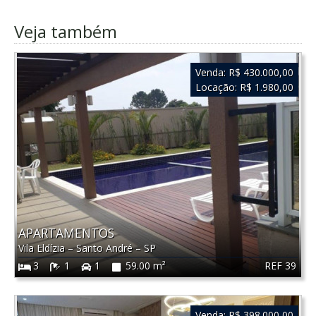
Veja também
Venda:
R$ 430.000,00
Locação:
R$ 1.980,00
APARTAMENTOS
Vila Eldízia
–
Santo André
–
SP
REF 39
3
1
1
59.00 m²
Venda:
R$ 398.000,00