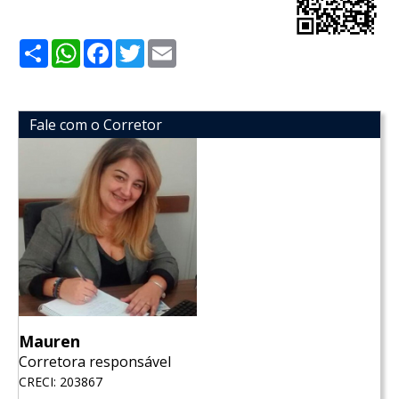
Share
WhatsApp
Facebook
Twitter
Email
Fale com o Corretor
Mauren
Corretora responsável
CRECI: 203867