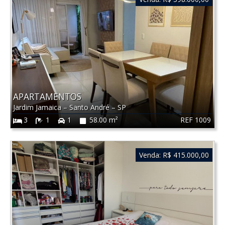
APARTAMENTOS
Jardim Jamaica
–
Santo André
–
SP
REF 1009
3
1
1
58.00 m²
Venda:
R$ 415.000,00