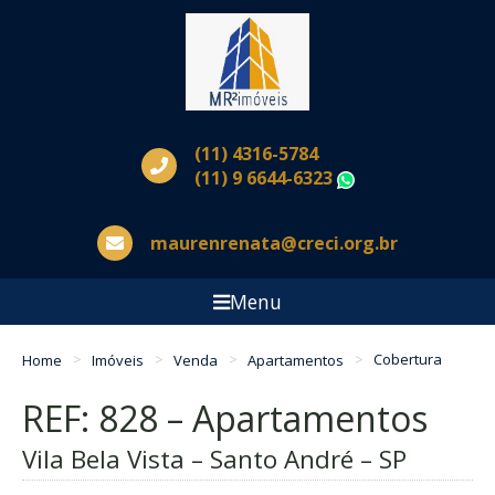
(11) 4316-5784
(11) 9 6644-6323
WhatsApp
maurenrenata@creci.org.br
Menu
Home
Imóveis
Venda
Apartamentos
Cobertura
REF: 828 – Apartamentos
Vila Bela Vista – Santo André – SP