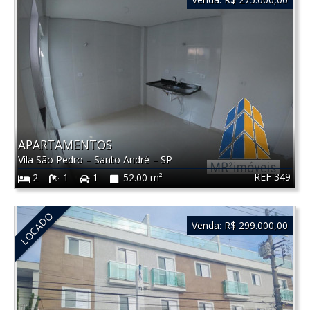
APARTAMENTOS
Vila São Pedro
–
Santo André
–
SP
REF 349
2
1
1
52.00 m²
LOCADO
Venda:
R$ 299.000,00