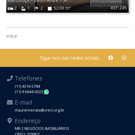
Vila Curuçá
–
Santo André
–
SP
REF 245
2
1
2
52.00 m²
Voltar
Siga-nos nas redes sociais
Telefones
(11) 4316-5784
(11) 9 6644-6323
WhatsApp
E-mail
maurenrenata@creci.org.br
Endereço
MR 2 NEGÓCIOS IMOBILIÁRIOS
CRECI: 203867