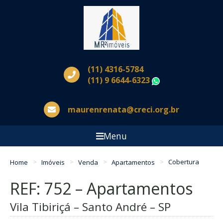
(11) 4316-5784
(11) 9 6644-6323
WhatsApp
maurenrenata@creci.org.br
Menu
Home
Imóveis
Venda
Apartamentos
Cobertura
REF: 752 – Apartamentos
Vila Tibiriçá – Santo André – SP