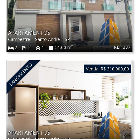
APARTAMENTOS
Campestre
–
Santo André
–
SP
REF 387
2
2
1
51.00 m²
LANÇAMENTO
Venda:
R$ 310.000,00
APARTAMENTOS