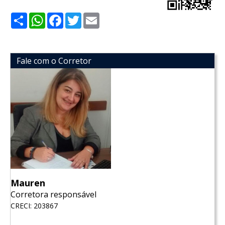
Share
WhatsApp
Facebook
Twitter
Email
Fale com o Corretor
Mauren
Corretora responsável
CRECI: 203867