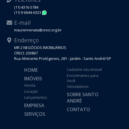
(11) 4316-5784
(11) 9 6644-6323
WhatsApp
E-mail
maurenrenata@creci.org.br
Endereço
MR 2 NEGÓCIOS IMOBILIÁRIOS
CRECI: 203867
Rua Almirante Protógenes, 281 - Jardim - Santo André/SP
HOME
Cadastre seu Imóvel
Encontramos para
IMÓVEIS
Você
Venda
Simuladores
Locação
SOBRE SANTO
Lançamentos
ANDRÉ
EMPRESA
CONTATO
SERVIÇOS