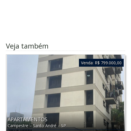
Veja também
Venda:
R$ 799.000,00
APARTAMENTOS
Campestre
–
Santo André
–
SP