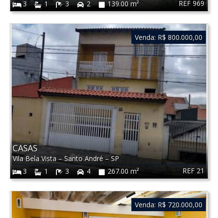
REF 969
3
1
3
2
139.00 m²
Venda:
R$ 800.000,00
CASAS
Vila Bela Vista
–
Santo André
–
SP
REF 21
3
1
3
4
267.00 m²
Venda:
R$ 720.000,00