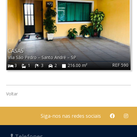
CASAS
Vila São Pedro
–
Santo André
–
SP
REF 590
3
1
3
2
216.00 m²
Voltar
Siga-nos nas redes sociais
Telefones