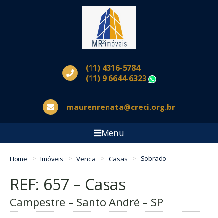
(11) 4316-5784
(11) 9 6644-6323
WhatsApp
maurenrenata@creci.org.br
Menu
Home
Imóveis
Venda
Casas
Sobrado
REF: 657 – Casas
Campestre – Santo André – SP