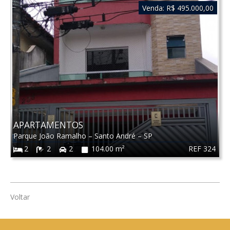
Venda:
R$ 495.000,00
APARTAMENTOS
Parque João Ramalho
–
Santo André
–
SP
REF 324
2
2
2
104.00 m²
Voltar