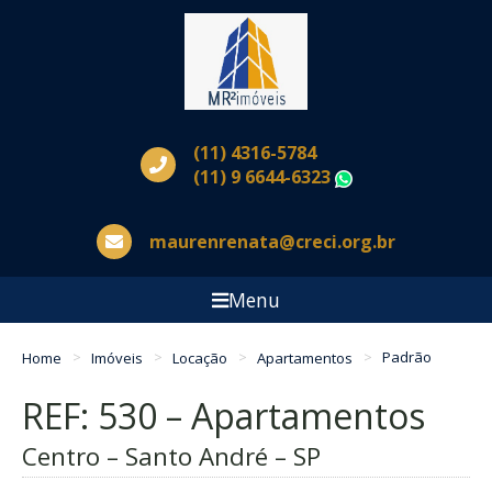
(11) 4316-5784
(11) 9 6644-6323
WhatsApp
maurenrenata@creci.org.br
Menu
Home
Imóveis
Locação
Apartamentos
Padrão
REF: 530 – Apartamentos
Centro – Santo André – SP