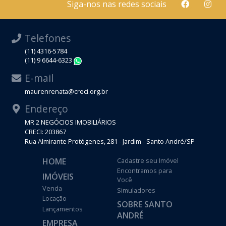
Siga-nos nas redes sociais
Telefones
(11) 4316-5784
(11) 9 6644-6323
WhatsApp
E-mail
maurenrenata@creci.org.br
Endereço
MR 2 NEGÓCIOS IMOBILIÁRIOS
CRECI: 203867
Rua Almirante Protógenes, 281 - Jardim - Santo André/SP
HOME
Cadastre seu Imóvel
Encontramos para
IMÓVEIS
Você
Venda
Simuladores
Locação
SOBRE SANTO
Lançamentos
ANDRÉ
EMPRESA