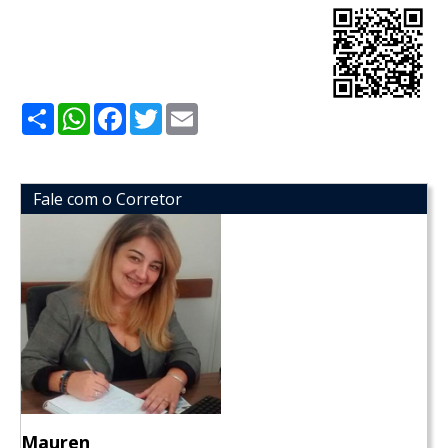
Share
WhatsApp
Facebook
Twitter
Email
Fale com o Corretor
Mauren