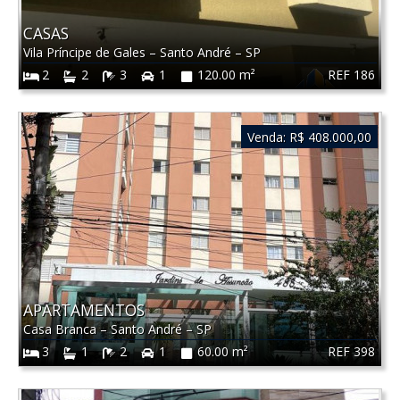
CASAS
Vila Príncipe de Gales
–
Santo André
–
SP
REF 186
2
2
3
1
120.00 m²
Venda:
R$ 408.000,00
APARTAMENTOS
Casa Branca
–
Santo André
–
SP
REF 398
3
1
2
1
60.00 m²