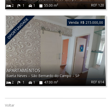
REF 120
2
1
1
55.00 m²
OPORTUNIDADE
Venda:
R$ 215.000,00
APARTAMENTOS
Baeta Neves
–
São Bernardo do Campo
–
SP
REF 614
2
1
1
47.00 m²
Voltar