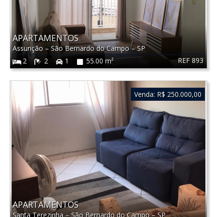
APARTAMENTOS
Assunção
–
São Bernardo do Campo
–
SP
REF 893
2
2
1
55.00 m²
Venda:
R$ 250.000,00
APARTAMENTOS
Santa Terezinha
–
São Bernardo do Campo
–
SP