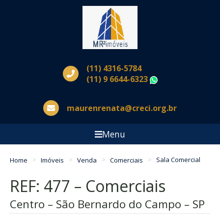
(11) 4316-5784
(11) 9 6644-6323
WhatsApp
maurenrenata@creci.org.br
Menu
Home
Imóveis
Venda
Comerciais
Sala Comercial
REF: 477 – Comerciais
Centro – São Bernardo do Campo – SP