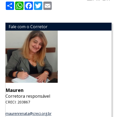
Share
WhatsApp
Facebook
Twitter
Email
Fale com o Corretor
Mauren
Corretora responsável
CRECI: 203867
maurenrenata@creci.org.br