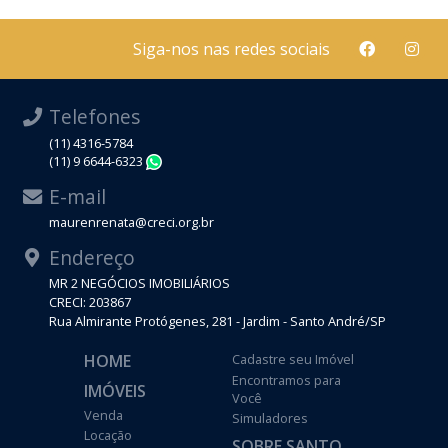
Siga-nos nas redes sociais
Telefones
(11) 4316-5784
(11) 9 6644-6323
WhatsApp
E-mail
maurenrenata@creci.org.br
Endereço
MR 2 NEGÓCIOS IMOBILIÁRIOS
CRECI: 203867
Rua Almirante Protógenes, 281 - Jardim - Santo André/SP
HOME
Cadastre seu Imóvel
Encontramos para
IMÓVEIS
Você
Venda
Simuladores
Locação
SOBRE SANTO