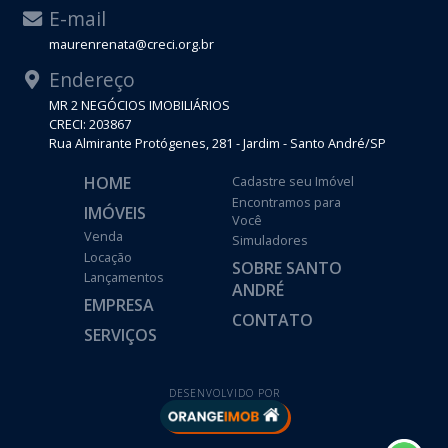
E-mail
maurenrenata@creci.org.br
Endereço
MR 2 NEGÓCIOS IMOBILIÁRIOS
CRECI: 203867
Rua Almirante Protógenes, 281 - Jardim - Santo André/SP
HOME
Cadastre seu Imóvel
Encontramos para
IMÓVEIS
Você
Venda
Simuladores
Locação
SOBRE SANTO
Lançamentos
ANDRÉ
EMPRESA
CONTATO
SERVIÇOS
DESENVOLVIDO POR