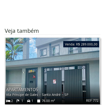
Veja também
Venda:
R$ 289.000,00
APARTAMENTOS
Vila Príncipe de Gales
–
Santo André
–
SP
REF 772
2
1
1
76.00 m²