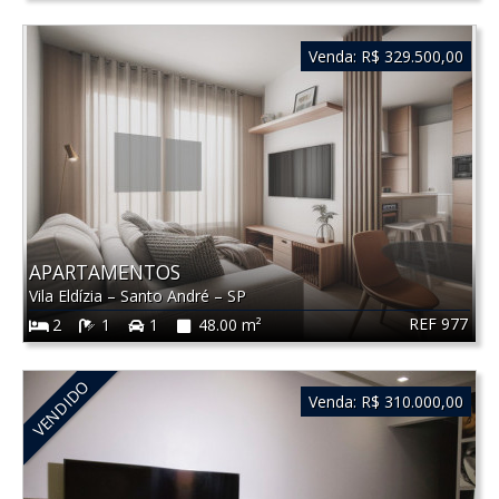
Venda:
R$ 329.500,00
APARTAMENTOS
Vila Eldízia
–
Santo André
–
SP
REF 977
2
1
1
48.00 m²
VENDIDO
Venda:
R$ 310.000,00