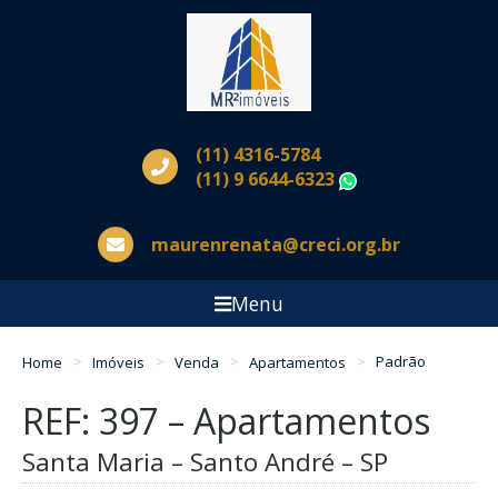
(11) 4316-5784
(11) 9 6644-6323
WhatsApp
maurenrenata@creci.org.br
Menu
Home
Imóveis
Venda
Apartamentos
Padrão
REF: 397 – Apartamentos
Santa Maria – Santo André – SP