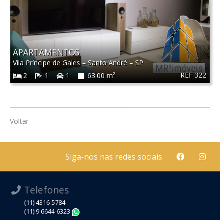
APARTAMENTOS
Vila Príncipe de Gales
–
Santo André
–
SP
REF 322
2
1
1
63.00 m²
Voltar
Siga-nos nas redes sociais
Telefones
(11) 4316-5784
(11) 9 6644-6323
WhatsApp