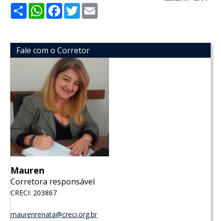
Share
WhatsApp
Facebook
Twitter
Email
Fale com o Corretor
Mauren
Corretora responsável
CRECI: 203867
maurenrenata@creci.org.br