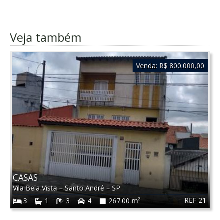
Veja também
Venda:
R$ 800.000,00
CASAS
Vila Bela Vista
–
Santo André
–
SP
REF 21
3
1
3
4
267.00 m²