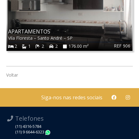
APARTAMENTOS
Vila Floresta
–
Santo André
–
SP
REF 906
2
1
2
2
176.00 m²
Voltar
Siga-nos nas redes sociais
Telefones
(11) 4316-5784
(11) 9 6644-6323
WhatsApp