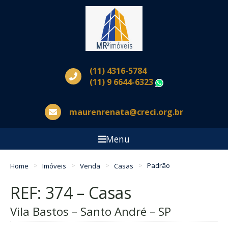
(11) 4316-5784
(11) 9 6644-6323
WhatsApp
maurenrenata@creci.org.br
Menu
Home
Imóveis
Venda
Casas
Padrão
REF: 374 – Casas
Vila Bastos – Santo André – SP