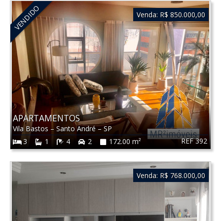
VENDIDO
Venda:
R$ 850.000,00
APARTAMENTOS
Vila Bastos
–
Santo André
–
SP
REF 392
3
1
4
2
172.00 m²
Venda:
R$ 768.000,00