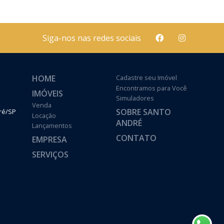
Siga-nos nas redes sociais
HOME
Cadastre seu Imóvel
Encontramos para Você
IMÓVEIS
Simuladores
Venda
SOBRE SANTO
dré/SP
Locação
ANDRÉ
Lançamentos
CONTATO
EMPRESA
SERVIÇOS