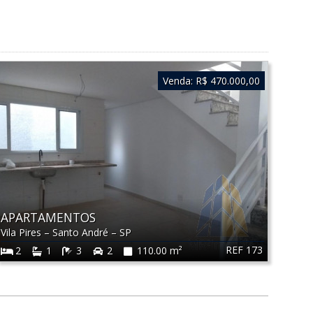
Venda:
R$ 470.000,00
APARTAMENTOS
Vila Pires
–
Santo André
–
SP
REF 173
2
1
3
2
110.00 m²