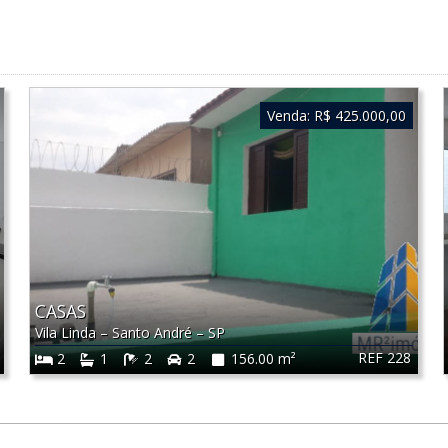
Venda:
R$ 425.000,00
CASAS
Vila Linda
–
Santo André
–
SP
REF 228
2
1
2
2
156.00 m²