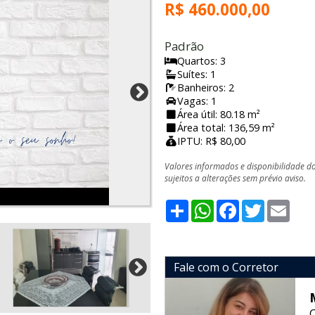
R$ 460.000,00
Padrão
Quartos: 3
Suítes: 1
Banheiros: 2
Vagas: 1
Área útil: 80.18 m²
Área total: 136,59 m²
IPTU: R$ 80,00
Valores informados e disponibilidade d
sujeitos a alterações sem prévio aviso.
Share
WhatsApp
Facebook
Twitter
Emai
Fale com o Corretor