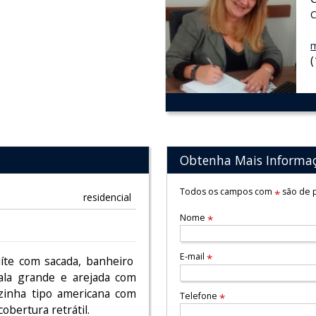
C
m
Obtenha Mais Informa
Todos os campos com
são de p
*
residencial
Nome
*
E-mail
*
uíte com sacada, banheiro
ala grande e arejada com
ozinha tipo americana com
Telefone
*
obertura retrátil.