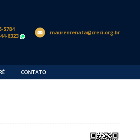
6-5784
maurenrenata@creci.org.br
644-6323
WhatsApp
RÉ
CONTATO