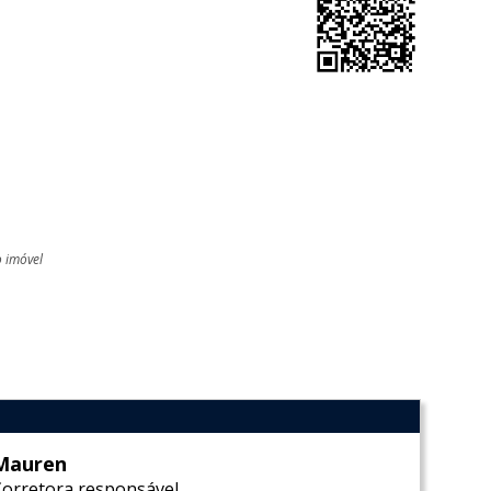
o imóvel
l
Mauren
Corretora responsável