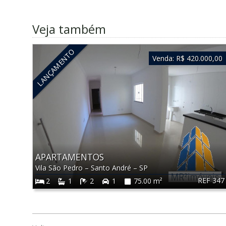
Veja também
LANÇAMENTO
Venda:
R$ 420.000,00
APARTAMENTOS
Vila São Pedro
–
Santo André
–
SP
REF 347
2
1
2
1
75.00 m²