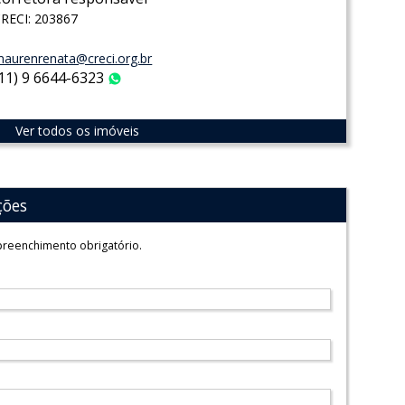
RECI: 203867
aurenrenata@creci.org.br
(11) 9 6644-6323
WhatsApp
Ver todos os imóveis
ções
reenchimento obrigatório.