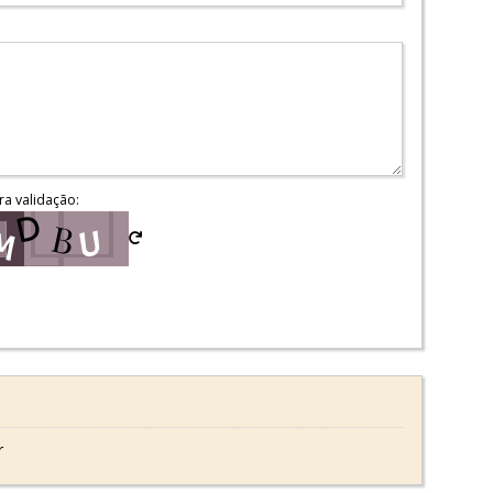
ra validação:
r