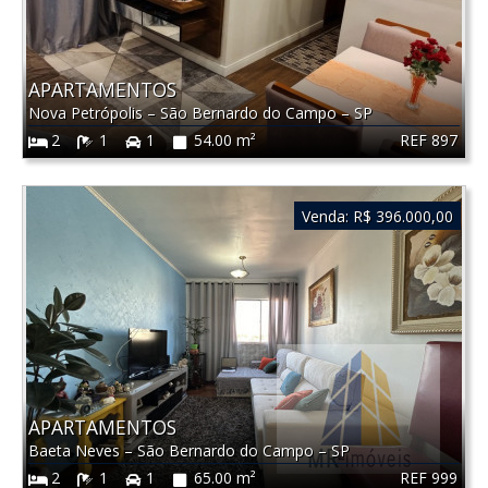
APARTAMENTOS
Nova Petrópolis
–
São Bernardo do Campo
–
SP
REF 897
2
1
1
54.00 m²
Venda:
R$ 396.000,00
APARTAMENTOS
Baeta Neves
–
São Bernardo do Campo
–
SP
REF 999
2
1
1
65.00 m²