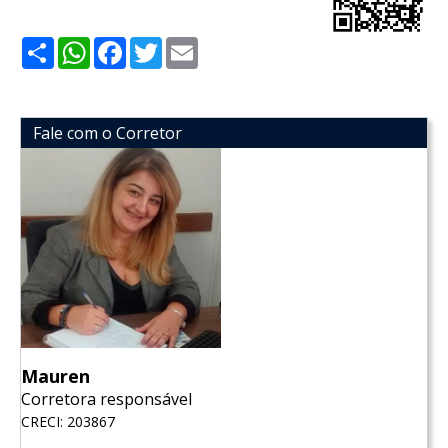
Share
WhatsApp
Facebook
Twitter
Email
Fale com o Corretor
Mauren
Corretora responsável
CRECI: 203867