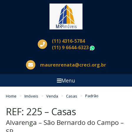
(11) 4316-5784
(11) 9 6644-6323
WhatsApp
maurenrenata@creci.org.br
Menu
Home
Imóveis
Venda
Casas
Padrão
REF: 225 – Casas
Alvarenga – São Bernardo do Campo –
SP