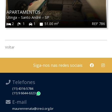
APARTAMENTOS
Utinga
–
Santo André
–
SP
REF 786
2
1
1
51.00 m²
Voltar
Siga-nos nas redes sociais
Telefones
(11) 4316-5784
(11) 9 6644-6323
WhatsApp
E-mail
maurenrenata@creci.org.br