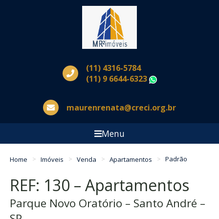
(11) 4316-5784
(11) 9 6644-6323
WhatsApp
maurenrenata@creci.org.br
Menu
Home
Imóveis
Venda
Apartamentos
Padrão
REF: 130 – Apartamentos
Parque Novo Oratório – Santo André –
SP