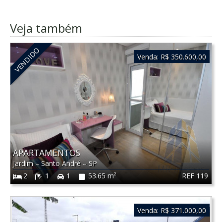
Veja também
VENDIDO
Venda:
R$ 350.600,00
APARTAMENTOS
Jardim
–
Santo André
–
SP
REF 119
2
1
1
53.65 m²
Venda:
R$ 371.000,00