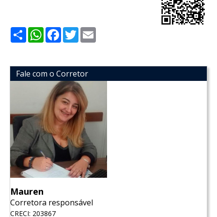
Share
WhatsApp
Facebook
Twitter
Email
Fale com o Corretor
Mauren
Corretora responsável
CRECI: 203867